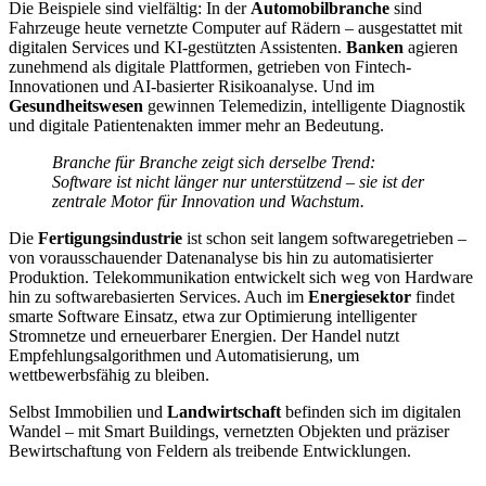
Die Beispiele sind vielfältig: In der
Automobilbranche
sind
Fahrzeuge heute vernetzte Computer auf Rädern – ausgestattet mit
digitalen Services und KI-gestützten Assistenten.
Banken
agieren
zunehmend als digitale Plattformen, getrieben von Fintech-
Innovationen und AI-basierter Risikoanalyse. Und im
Gesundheitswesen
gewinnen Telemedizin, intelligente Diagnostik
und digitale Patientenakten immer mehr an Bedeutung.
Branche für Branche zeigt sich derselbe Trend:
Software ist nicht länger nur unterstützend – sie ist der
zentrale Motor für Innovation und Wachstum.
Die
Fertigungsindustrie
ist schon seit langem softwaregetrieben –
von vorausschauender Datenanalyse bis hin zu automatisierter
Produktion. Telekommunikation entwickelt sich weg von Hardware
hin zu softwarebasierten Services. Auch im
Energiesektor
findet
smarte Software Einsatz, etwa zur Optimierung intelligenter
Stromnetze und erneuerbarer Energien. Der Handel nutzt
Empfehlungsalgorithmen und Automatisierung, um
wettbewerbsfähig zu bleiben.
Selbst Immobilien und
Landwirtschaft
befinden sich im digitalen
Wandel – mit Smart Buildings, vernetzten Objekten und präziser
Bewirtschaftung von Feldern als treibende Entwicklungen.