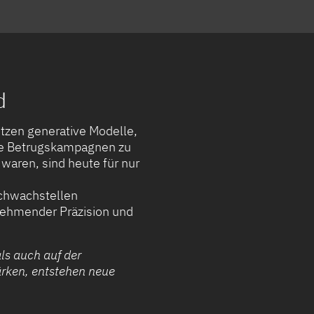
d
utzen generative Modelle,
te Betrugskampagnen zu
 waren, sind heute für nur
Schwachstellen
nehmender Präzision und
ls auch auf der
ärken, entstehen neue