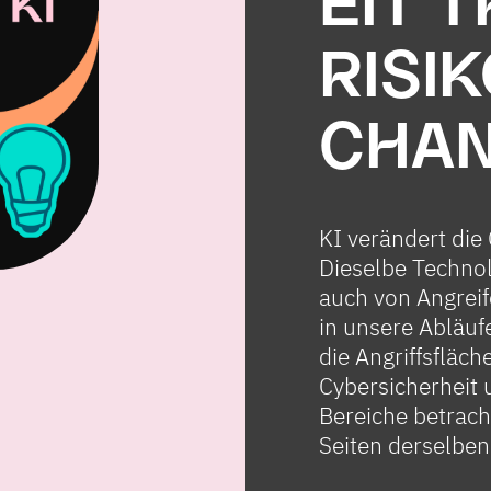
EIT T
RISI
CHA
KI verändert die
Dieselbe Technol
auch von Angreif
in unsere Abläuf
die Angriffsfläch
Cybersicherheit 
Bereiche betrach
Seiten derselben