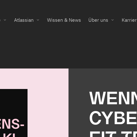
e
Atlassian
Wissen & News
Über uns
Karrie
WENN
CYBE