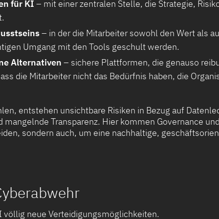
en für KI
– mit einer zentralen Stelle, die Strategie, Ris
t.
wusstseins
– in der die Mitarbeiter sowohl den Wert als a
htigen Umgang mit den Tools geschult werden.
ne Alternativen
– sichere Plattformen, die genauso reibu
ass die Mitarbeiter nicht das Bedürfnis haben, die Organ
en, entstehen unsichtbare Risiken in Bezug auf Datenle
mangelnde Transparenz. Hier kommen Governance und Ku
eiden, sondern auch, um eine nachhaltige, geschäftsorien
r Cyberabwehr
I völlig neue Verteidigungsmöglichkeiten.