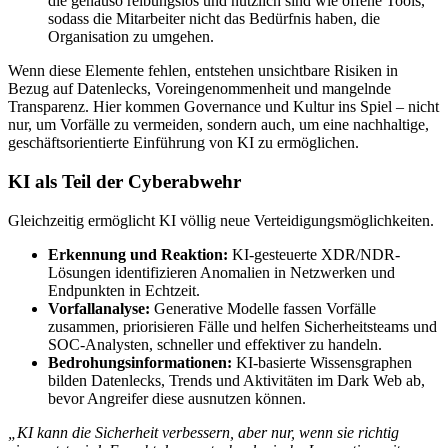
die genauso reibungslos und nützlich sind wie offene Tools,
sodass die Mitarbeiter nicht das Bedürfnis haben, die
Organisation zu umgehen.
Wenn diese Elemente fehlen, entstehen unsichtbare Risiken in
Bezug auf Datenlecks, Voreingenommenheit und mangelnde
Transparenz. Hier kommen Governance und Kultur ins Spiel – nicht
nur, um Vorfälle zu vermeiden, sondern auch, um eine nachhaltige,
geschäftsorientierte Einführung von KI zu ermöglichen.
KI als Teil der Cyberabwehr
Gleichzeitig ermöglicht KI völlig neue Verteidigungsmöglichkeiten.
Erkennung und Reaktion:
KI-gesteuerte XDR/NDR-
Lösungen identifizieren Anomalien in Netzwerken und
Endpunkten in Echtzeit.
Vorfallanalyse:
Generative Modelle fassen Vorfälle
zusammen, priorisieren Fälle und helfen Sicherheitsteams und
SOC-Analysten, schneller und effektiver zu handeln.
Bedrohungsinformationen:
KI-basierte Wissensgraphen
bilden Datenlecks, Trends und Aktivitäten im Dark Web ab,
bevor Angreifer diese ausnutzen können.
„KI kann die Sicherheit verbessern, aber nur, wenn sie richtig