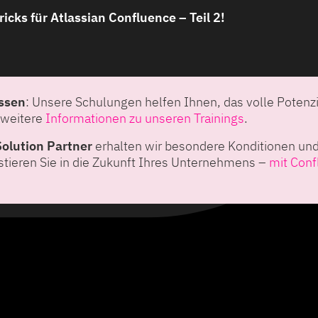
ricks für Atlassian Confluence – Teil 2!
ssen
: Unsere Schulungen helfen Ihnen, das volle Potenz
e weitere
Informationen zu unseren Trainings
.
Solution Partner
erhalten wir besondere Konditionen un
tieren Sie in die Zukunft Ihres Unternehmens –
mit Conf