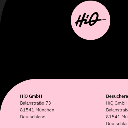
HiQ GmbH
Besuchera
Balanstraße 73
HiQ GmbH
81541 München
Balanstraß
Deutschland
81541 Mü
Deutschla