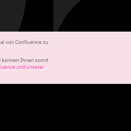
ial von Confluence zu
d können Ihnen somit
luence und unserer