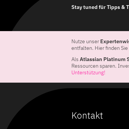
Stay tuned für Tipps & T
Nutze unser
Expertenwi
entfalten. Hier finden Si
Als
Atlassian Platinum 
Ressourcen sparen. Inves
Unterstützung!
Kontakt