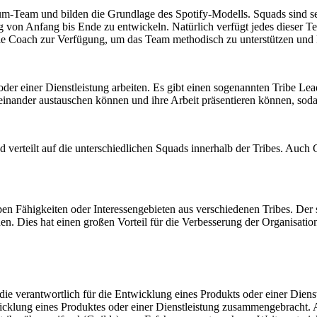
um-Team und bilden die Grundlage des Spotify-Modells. Squads sind se
tung von Anfang bis Ende zu entwickeln. Natürlich verfügt jedes dieser
ile Coach zur Verfügung, um das Team methodisch zu unterstützen und 
er einer Dienstleistung arbeiten. Es gibt einen sogenannten Tribe Lea
einander austauschen können und ihre Arbeit präsentieren können, sodas
 verteilt auf die unterschiedlichen Squads innerhalb der Tribes. Auch
n Fähigkeiten oder Interessengebieten aus verschiedenen Tribes. Der
nen. Dies hat einen großen Vorteil für die Verbesserung der Organisatio
die verantwortlich für die Entwicklung eines Produkts oder einer Dienst
wicklung eines Produktes oder einer Dienstleistung zusammengebracht