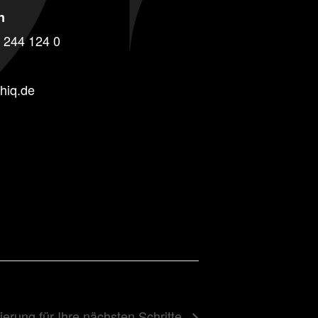
n
 244 124 0
hiq.de
ierung für Ihre nächsten Schritte