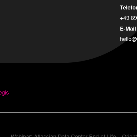
Telefo
+49 89
E-Mail
hello@
egis
Webinar: Atlassian Data Center End-of-Life – Orient