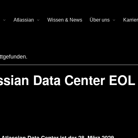
Atlassian
Wissen & News
Über uns
Karrie
attgefunden.
ssian Data Center EOL 
r
.
Atlassian Data Center ist der 28. März 2029