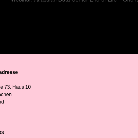
adresse
H
e 73, Haus 10
nchen
nd
es